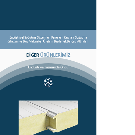
Endüstriyel Soğutma Sistemleri Panelleri, Kapıları, Soğutma
Cihazları ve Buz Makineleri
Üretimi Bizde Tek Bir Çatı Altında!
DİĞER
ÜRÜNLERİMİZ
Endüstriyel Tasarımda Öncü