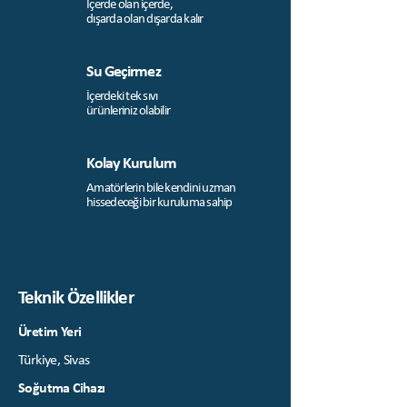
İçerde olan içerde,
dışarda olan dışarda kalır
Su Geçirmez
İçerdeki tek sıvı
ürünleriniz olabilir
Kolay Kurulum
Amatörlerin bile kendini uzman
hissedeceği bir kuruluma sahip
Teknik Özellikler
Üretim Yeri
Türkiye, Sivas
Soğutma Cihazı