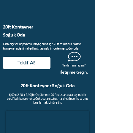
20ft Konteyner
Soğuk Oda
Orta ölçekte depolama ihtiyaçlarınız için 20ft taşınabilir nakliye
konteynerinden imal edilmiş taşınabilir konteyner soğuk oda
Teklif Al!
Yardım mı lazım?
İletişime Geçin.
20ft Konteyner Soğuk Oda
6,00 x 2,40 x 2,40(h) Ölçülerinde 20 ft uluslar arası taşınabilir
sertifikalı konteyner soğuk odaları soğutma zincirinde ihtiyacınız
karşılamak için üretilir.