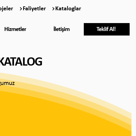
ojeler
Faliyetler
Kataloglar
Hizmetler
İletişim
Teklif Al!
 KATALOG
oğumuz