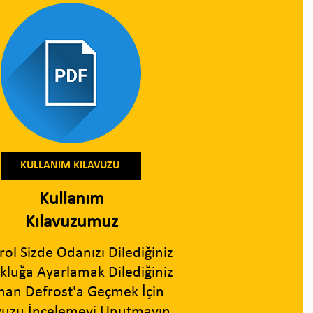
KULLANIM KILAVUZU
Kullanım
Kılavuzumuz
rol Sizde Odanızı Dilediğiniz
kluğa Ayarlamak Dilediğiniz
an Defrost'a Geçmek İçin
vuzu İncelemeyi Unutmayın