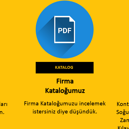
KATALOG
Firma
Kataloğumuz
Firma Kataloğumuzu incelemek
ları
Kont
istersiniz diye düşündük.
n.
Soğu
Zam
Kıla